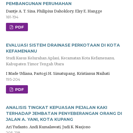
PEMBANGUNAN PERUMAHAN
Dantje A. T. Sina, Philipius Dahoklory, Elsy E. Hangge
181-194
PDF
EVALUASI SISTEM DRAINASE PERKOTAAN DI KOTA
KEFAMENANU
Studi Kasus Kelurahan Aplasi, Kecamatan Kota Kefamenanu,
Kabupaten Timor Tengah Utara
I Made Udiana, Partogi H. Simatupang, Kristianus Naihati
195-204
PDF
ANALISIS TINGKAT KEPUASAN PEJALAN KAKI
TERHADAP JEMBATAN PENYEBERANGAN ORANG DI
JALAN A. YANI, KOTA KUPANG
Ari Yudanto, Andi Kumalawati, Judi K. Nasjono
205-218