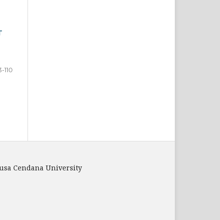
T
3-110
Nusa Cendana University