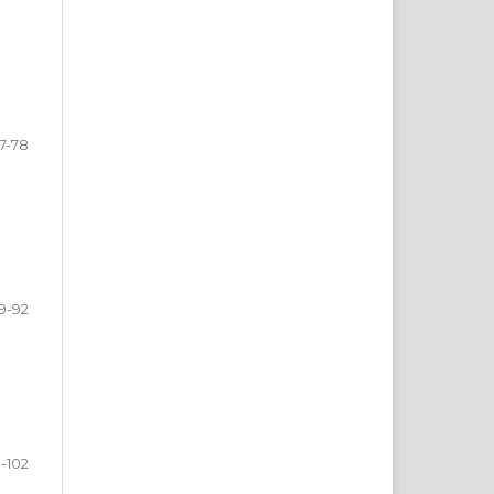
7-78
9-92
-102