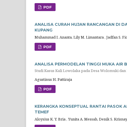
PDF
ANALISA CURAH HUJAN RANCANGAN DI D
KUPANG
Muhammad I. Ananta, Lily M. Limantara , Jadfan S. F
PDF
ANALISA PERMODELAN TINGGI MUKA AIR 
Studi Kasus Kali Lowolaka pada Desa Wolomuki dan 
Agustinus H. Pattiraja
PDF
KERANGKA KONSEPTUAL RANTAI PASOK A
TEMEF
Aloysius K. Y. Bria , Yunita A. Messah, Denik S. Krisna