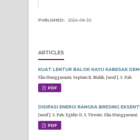
PUBLISHED:
2024-06-30
ARTICLES
KUAT LENTUR BALOK KAYU KABESAK DEN
Elia Hunggurami, Septian K. Malik, Jusuf J. S. Pah
PDF
DISIPASI ENERGI RANGKA BRESING EKSEN
Jusuf J. S. Pah, Egidio D. S. Vicente, Elia Hunggurami
PDF